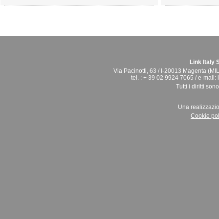
Link Italy S.
Via Pacinotti, 63 / I-20013 Magenta (MI
tel. : + 39 02 9924 7065 / e-mail:
Tutti i diritti son
Una realizzazi
Cookie pol