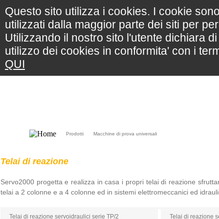
Questo sito utilizza i cookies. I cookie son
utilizzati dalla maggior parte dei siti per p
Utilizzando il nostro sito l'utente dichiara d
utilizzo dei cookies in conformita' con i te
QUI
Home
Chi Siamo
Dove Siamo
Storia
Prodotti
Clienti
Prodotti
Macchine di prova universali
Telai di reazione
Servo2000 progetta e realizza in casa i propri telai di reazione sfruttan
telai a 2 colonne e a 4 colonne ed in sistemi elettromeccanici ed idrauli
Telai di reazione servoidraulici serie TP/2
Telai di reazione s